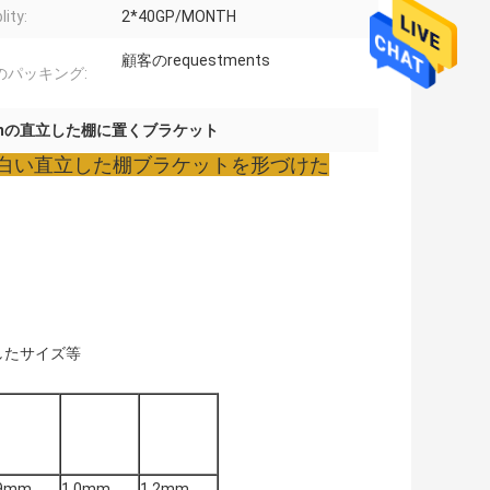
lity:
2*40GP/MONTH
顧客のrequestments
のパッキング:
mmの直立した棚に置くブラケット
台所白い直立した棚ブラケットを形づけた
したサイズ等
.9mm
1.0mm
1.2mm