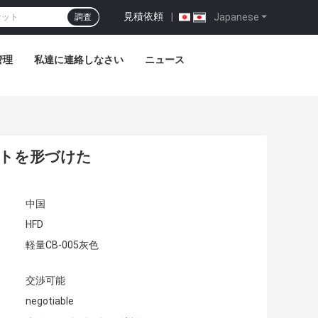
見積依頼
|
Japanese
調査
管理
私達に連絡しなさい
ニュース
ケットを形づけた
中国
HFD
軽量CB-005灰色
交渉可能
negotiable