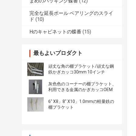
まめのパッキング蝶番
(12)
完全な延長ボール ベアリングのスライ
ド
(10)
Hのキャビネットの蝶番
(15)
最もよいプロダクト
頑丈な角の棚ブラケット/頑丈な鋼
鉄かぎカッコ30mm 10インチ
灰色色のコーナーの棚ブラケット、
利用できる金属のかぎカッコOEM
6" X8」8" X10」1.0mmの軽量鉄の
棚ブラケット