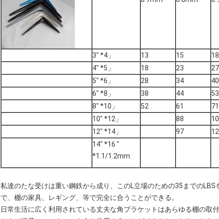
3" *4」
13
15
18
4" *5」
18
23
27
5" *6」
28
34
40
6" *8」
38
44
53
8" *10」
52
61
71
10" *12」
88
10
12" *14」
97
12
14" *16 "
*1.1/1.2mm
私達のたな受けは重い鋼鉄から成り、このL立場のための35までのLB
で、棚の家具、レギング、等で完全に合うことができる。
日常生活に広く利用されている丈夫な角ブラケットはあらゆる棚の取