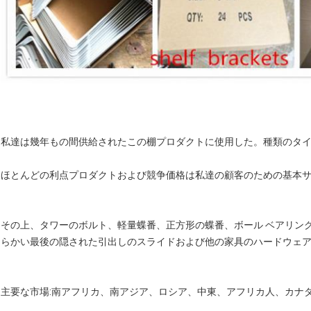
私達は幾年もの間供給されたこの棚プロダクトに使用した。種類のタイ
ほとんどの利点プロダクトおよび競争価格は私達の顧客のための基本
その上、タワーのボルト、軽量蝶番、正方形の蝶番、ボール ベアリング
らかい最後の隠された引出しのスライドおよび他の家具のハードウェ
主要な市場:南アフリカ、南アジア、ロシア、中東、アフリカ人、カナ