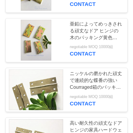
デ
CONTACT
オ
亜鉛によってめっきされ
私
る頑丈なドア ヒンジの
木のパッキング黄色色6
達
組
negotiable MOQ:10000組
CONTACT
に
つ
ニッケルの磨かれた頑丈
い
で連続的な蝶番の強い
Courraged箱のパッキン
て
グ
negotiable MOQ:10000組
CONTACT
工
場
高い耐久性の頑丈なドア
ヒンジの家具ハードウェ