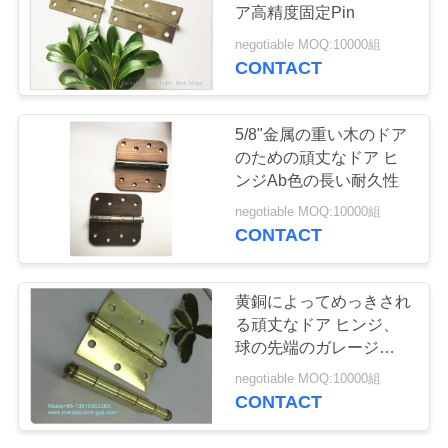
旅
ア高精度固定Pin
行
negotiable MOQ:10000組
CONTACT
品
5/8"金属の重い木のドア
質
のための頑丈なドア ヒ
ンジAb色の長い耐久性
管
negotiable MOQ:10000組
CONTACT
理
黄銅によってめっきされ
私
る頑丈なドア ヒンジ、
達
球の先端のガレージのド
ア ヒンジの木箱のパッ
negotiable MOQ:10000組
に
キング
CONTACT
連