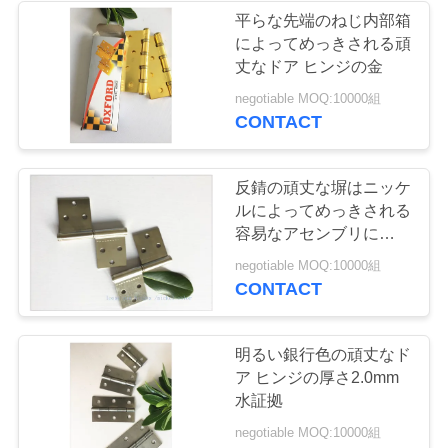
絡
平らな先端のねじ内部箱
によってめっきされる頑
し
丈なドア ヒンジの金
な
negotiable MOQ:10000組
CONTACT
さ
い
反錆の頑丈な塀はニッケ
ルによってめっきされる
容易なアセンブリに蝶番
ニ
を付けます
negotiable MOQ:10000組
ュ
CONTACT
ー
明るい銀行色の頑丈なド
ス
ア ヒンジの厚さ2.0mm
水証拠
negotiable MOQ:10000組
地