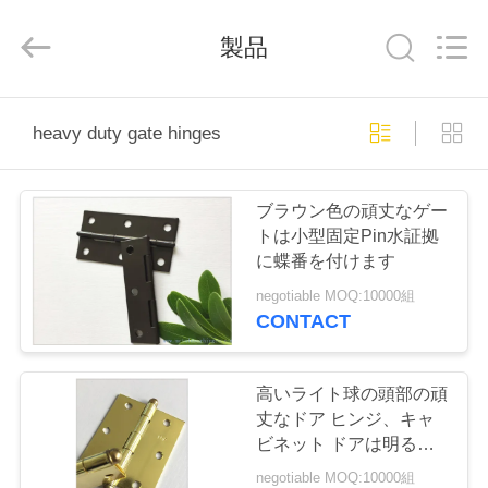
Copyright
©
2018
-
製品
2026
PingHu
HongFengDa
Hardware
Factory.
家
All
heavy duty gate hinges
Rights
Reserved.
プ
ブラウン色の頑丈なゲー
ロ
トは小型固定Pin水証拠
に蝶番を付けます
ダ
negotiable MOQ:10000組
ク
CONTACT
ト
高いライト球の頭部の頑
丈なドア ヒンジ、キャ
ビ
ビネット ドアは明るい
色に蝶番を付けます
negotiable MOQ:10000組