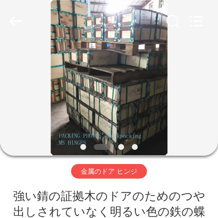
Copyright
©
2018
-
2026
PingHu
HongFengDa
Hardware
Factory.
家
All
Rights
Reserved.
プ
ロ
ダ
ク
ト
金属のドア ヒンジ
強い錆の証拠木のドアのためのつや
ビ
出しされていなく明るい色の鉄の蝶