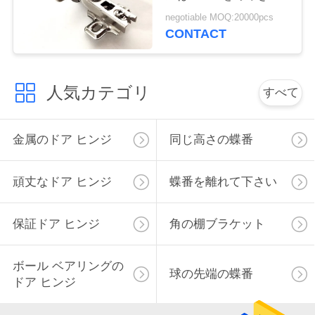
た
絡
negotiable MOQ:20000pcs
CONTACT
し
な
人気カテゴリ
すべて
さ
い
金属のドア ヒンジ
同じ高さの蝶番
ニ
頑丈なドア ヒンジ
蝶番を離れて下さい
ュ
保証ドア ヒンジ
角の棚ブラケット
ー
ス
ボール ベアリングの
球の先端の蝶番
ドア ヒンジ
地