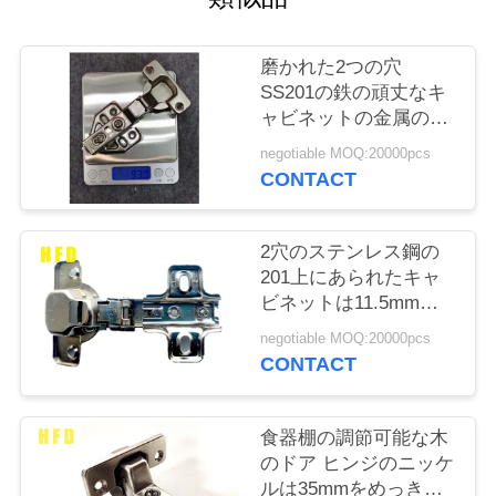
旅
行
磨かれた2つの穴
SS201の鉄の頑丈なキ
ャビネットの金属のド
品
ア ヒンジ
negotiable MOQ:20000pcs
質
CONTACT
管
2穴のステンレス鋼の
理
201上にあられたキャ
ビネットは11.5mmの
深さに蝶番を付ける
私
negotiable MOQ:20000pcs
CONTACT
達
に
食器棚の調節可能な木
のドア ヒンジのニッケ
連
ルは35mmをめっきし