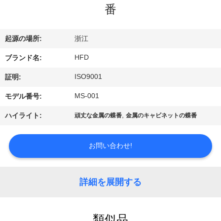
デ
番
オ
起源の場所:
浙江
私
HFD
ブランド名:
達
ISO9001
証明:
に
MS-001
モデル番号:
つ
,
ハイライト:
頑丈な金属の蝶番
金属のキャビネットの蝶番
い
お問い合わせ!
て
詳細を展開する
工
場
類似品