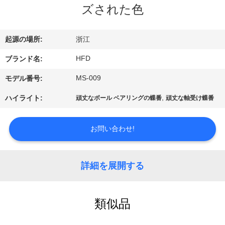
デ
ズされた色
オ
起源の場所:
浙江
私
HFD
ブランド名:
達
MS-009
モデル番号:
に
,
ハイライト:
頑丈なボール ベアリングの蝶番
頑丈な軸受け蝶番
つ
お問い合わせ!
い
て
詳細を展開する
工
類似品
場