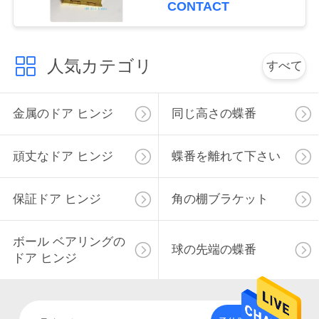
CONTACT
絡
し
人気カテゴリ
すべて
な
さ
金属のドア ヒンジ
同じ高さの蝶番
い
頑丈なドア ヒンジ
蝶番を離れて下さい
ニ
保証ドア ヒンジ
角の棚ブラケット
ュ
ー
ボール ベアリングの
球の先端の蝶番
ドア ヒンジ
ス
地