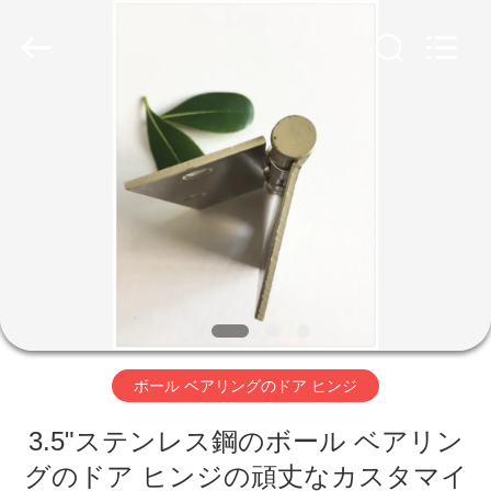
Copyright
©
2018
-
2026
PingHu
HongFengDa
Hardware
Factory.
家
All
Rights
Reserved.
プ
ロ
ダ
ク
ト
ボール ベアリングのドア ヒンジ
3.5"ステンレス鋼のボール ベアリン
ビ
グのドア ヒンジの頑丈なカスタマイ