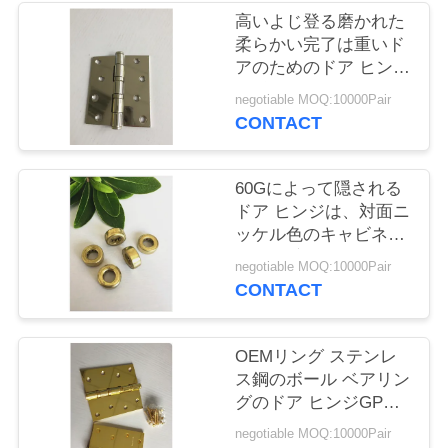
旅
高いよじ登る磨かれた
柔らかい完了は重いド
行
アのためのドア ヒンジ
の反錆を離れます
negotiable MOQ:10000Pair
品
CONTACT
質
60Gによって隠される
管
ドア ヒンジは、対面ニ
ッケル色のキャビネッ
理
ト ドア家具ハードウェ
negotiable MOQ:10000Pair
アに蝶番を付けます
CONTACT
私
達
OEMリング ステンレ
ス鋼のボール ベアリン
に
グのドア ヒンジGP金
めっきされた3.0mm
連
negotiable MOQ:10000Pair