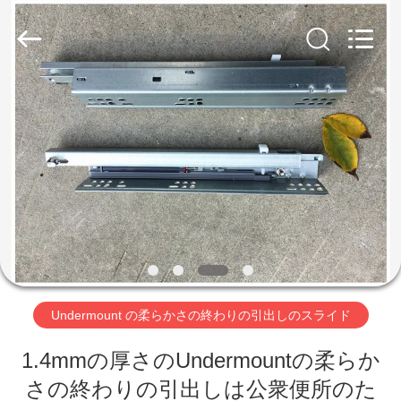
Copyright
©
2018
-
2026
PingHu
HongFengDa
Hardware
Factory.
家
All
Rights
Reserved.
プ
ロ
ダ
ク
ト
Undermount の柔らかさの終わりの引出しのスライド
1.4mmの厚さのUndermountの柔らか
ビ
さの終わりの引出しは公衆便所のた