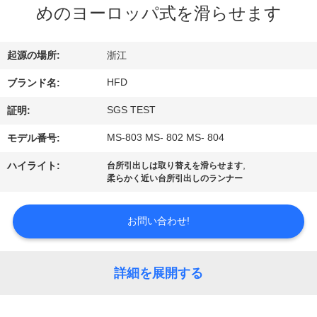
デ
めのヨーロッパ式を滑らせます
オ
起源の場所:
浙江
私
HFD
ブランド名:
達
SGS TEST
証明:
に
MS-803 MS- 802 MS- 804
モデル番号:
つ
,
ハイライト:
台所引出しは取り替えを滑らせます
柔らかく近い台所引出しのランナー
い
て
お問い合わせ!
工
詳細を展開する
場