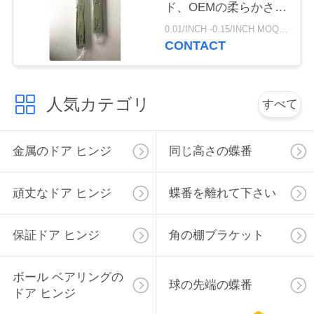
ド、OEMの柔らかさの
絡
終わりの引出しのスラ
0.01/INCH -0.15/INCH MOQ:1000 組
イド
し
CONTACT
な
さ
人気カテゴリ
すべて
い
金属のドア ヒンジ
同じ高さの蝶番
ニ
頑丈なドア ヒンジ
蝶番を離れて下さい
ュ
ー
保証ドア ヒンジ
角の棚ブラケット
ス
ボール ベアリングの
球の先端の蝶番
ドア ヒンジ
地