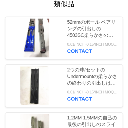
旅
類似品
行
52mmのボール ベアリ
ングの引出しの
品
4503SC柔らかさの終
わり旅行は積載量45キ
質
0.01/INCH -0.15/INCH MOQ:1000 組
ログラムの100lbの滑ら
CONTACT
せます
管
理
2つの球/セットの
Undermountの柔らかさ
の終わりの引出しは、
私
完全な延長引出しのス
0.01/INCH -0.15/INCH MOQ:1000 組
ライド滑ります
達
CONTACT
に
1.2MM 1.5MMの自己の
連
最後の引出しのスライ