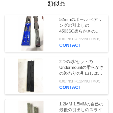
旅
類似品
行
52mmのボール ベアリ
ングの引出しの
品
4503SC柔らかさの終
わり旅行は積載量45キ
質
0.01/INCH -0.15/INCH MOQ:1000 組
ログラムの100lbの滑ら
CONTACT
せます
管
理
2つの球/セットの
Undermountの柔らかさ
の終わりの引出しは、
私
完全な延長引出しのス
0.01/INCH -0.15/INCH MOQ:1000 組
ライド滑ります
達
CONTACT
に
1.2MM 1.5MMの自己の
連
最後の引出しのスライ