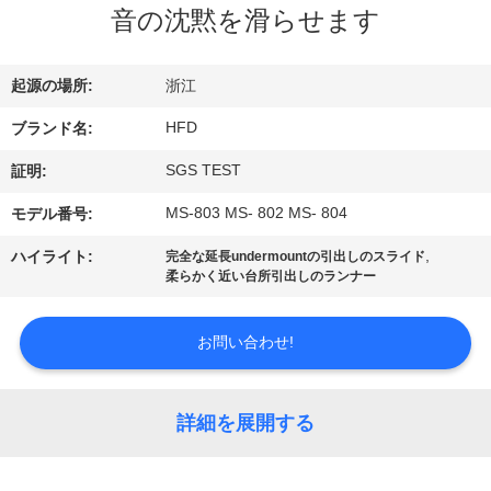
デ
音の沈黙を滑らせます
オ
起源の場所:
浙江
私
HFD
ブランド名:
達
SGS TEST
証明:
に
MS-803 MS- 802 MS- 804
モデル番号:
つ
,
ハイライト:
完全な延長undermountの引出しのスライド
柔らかく近い台所引出しのランナー
い
て
お問い合わせ!
工
詳細を展開する
場