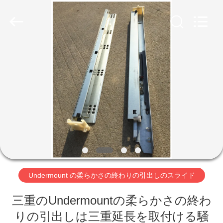
Copyright
©
2018
-
2026
PingHu
HongFengDa
Hardware
Factory.
家
All
Rights
Reserved.
プ
ロ
ダ
ク
ト
Undermount の柔らかさの終わりの引出しのスライド
三重のUndermountの柔らかさの終わ
ビ
りの引出しは三重延長を取付ける騒