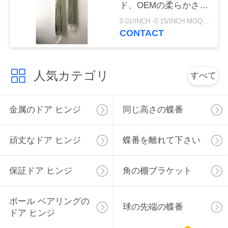
ド、OEMの柔らかさの
絡
終わりの引出しのスラ
0.01/INCH -0.15/INCH MOQ:1000 組
イド
し
CONTACT
な
さ
人気カテゴリ
すべて
い
金属のドア ヒンジ
同じ高さの蝶番
ニ
頑丈なドア ヒンジ
蝶番を離れて下さい
ュ
ー
保証ドア ヒンジ
角の棚ブラケット
ス
ボール ベアリングの
球の先端の蝶番
ドア ヒンジ
地