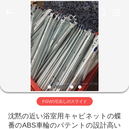
Copyright
©
2018
-
2026
PingHu
HongFengDa
Hardware
Factory.
家
All
Rights
Reserved.
プ
ロ
ダ
ク
ト
FGVの引出しのスライド
沈黙の近い浴室用キャビネットの蝶
ビ
番のABS車輪のパテントの設計高い