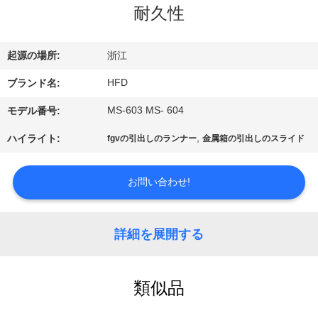
デ
耐久性
オ
起源の場所:
浙江
私
HFD
ブランド名:
達
MS-603 MS- 604
モデル番号:
に
,
ハイライト:
fgvの引出しのランナー
金属箱の引出しのスライド
つ
お問い合わせ!
い
て
詳細を展開する
工
類似品
場