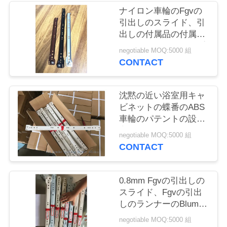
旅
ナイロン車輪のFgvの
引出しのスライド、引
行
出しの付属品の付属品
の南アフリカのタイプ
negotiable MOQ:5000 組
品
CONTACT
質
沈黙の近い浴室用キャ
管
ビネットの蝶番のABS
車輪のパテントの設計
理
高い耐久性
negotiable MOQ:5000 組
CONTACT
私
達
0.8mm Fgvの引出しの
スライド、Fgvの引出
に
しのランナーのBlumの
タイプ高性能
連
negotiable MOQ:5000 組