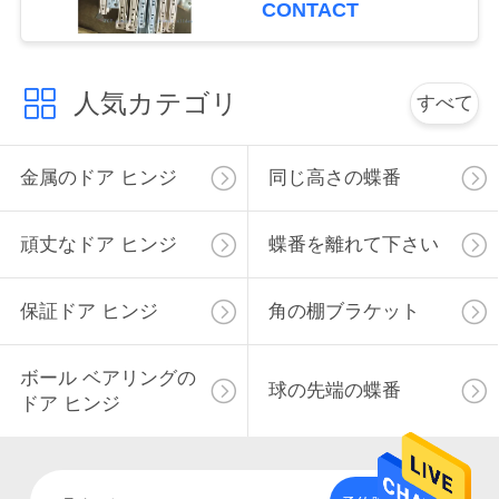
CONTACT
絡
し
人気カテゴリ
すべて
な
さ
金属のドア ヒンジ
同じ高さの蝶番
い
頑丈なドア ヒンジ
蝶番を離れて下さい
ニ
保証ドア ヒンジ
角の棚ブラケット
ュ
ー
ボール ベアリングの
球の先端の蝶番
ドア ヒンジ
ス
地