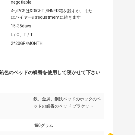
negotiable
:
4つPCSは&RIGHT /INNER箱を残すか、また
はバイヤーのrequstmentに続きます
15-35days
L / C、T / T
2*20GP/MONTH
色い亜鉛色のベッドの蝶番を使用して寝かせて下さい
鉄、金属、鋼鉄ベッドのホックのベ
ッドの蝶番のベッド ブラケット
480グラム