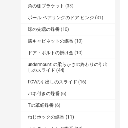
角の棚ブラケット
(33)
ボール ベアリングのドア ヒンジ
(31)
球の先端の蝶番
(10)
蝶キャビネットの蝶番
(10)
ドア・ボルトの掛け金
(10)
undermount の柔らかさの終わりの引出
しのスライド
(44)
FGVの引出しのスライド
(16)
バネ付きの蝶番
(6)
Tの革紐蝶番
(6)
ねじホックの蝶番
(11)