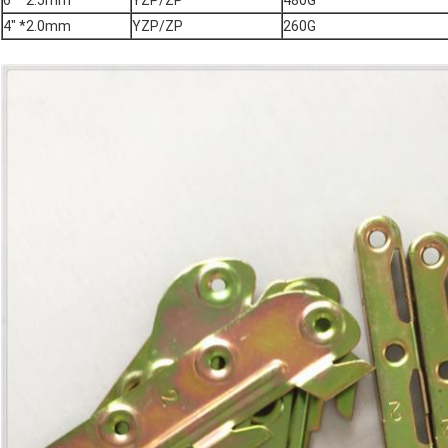
6" *2.5mm
YZP/ZP
480G
4" *2.0mm
YZP/ZP
260G