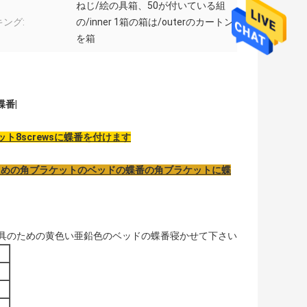
ねじ/絵の具箱、50が付いている組
ング:
の/inner 1箱の箱は/outerのカートン
を箱
番|
ト8screwsに蝶番を付けます
reのための角ブラケットのベッドの蝶番の角ブラケットに蝶
造る用具のための黄色い亜鉛色のベッドの蝶番寝かせて下さい