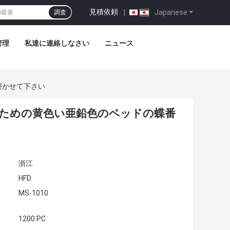
見積依頼
|
Japanese
調査
管理
私達に連絡しなさい
ニュース
寝かせて下さい
用具のための黄色い亜鉛色のベッドの蝶番
浙江
HFD
MS-1010
1200 PC