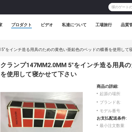
家
プロダクト
ビデオ
私達について
工場旅行
品質
0MM 5"をインチ造る用具のための黄色い亜鉛色のベッドの蝶番を使用して
クランプ147MM2.0MM 5"をインチ造る
を使用して寝かせて下さい
商品の詳細:
起源の場所:
ブランド名:
モデル番号:
お支払配送条件:
最小注文数量: