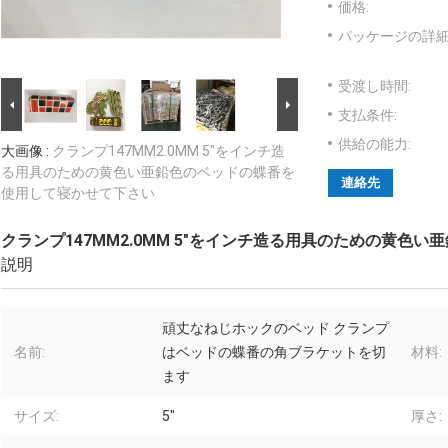
価格:
パッケージの詳細
受渡し時間:
支払条件:
供給の能力:
大画像 :
クランプ147MM2.0MM 5"をインチ造
る用具のための黄色い亜鉛色のベッドの蝶番を
連絡先
使用して寝かせて下さい
クランプ147MM2.0MM 5"をインチ造る用具のための黄
説明
頑丈なねじホックのベッド クランプ
名前:
はベッドの蝶番の角ブラケットを切
材料:
ます
サイズ:
5"
厚さ: