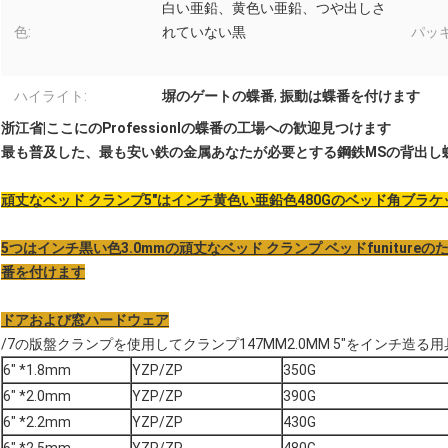
白い亜鉛、黄色い亜鉛、つや出しさ
色:
れていない黒
パッキ
ハイライト:
塀のゲートの蝶番
,
振動は蝶番を付けます
浙江省|ここにのProfessionlの蝶番の工場への歓迎見つけます
最も普及した、最も安い鉄の金属あなたが必要とする鋼鉄MSの背出し蝶
頑丈なベッド クランプ5"はインチ黄色い亜鉛色480Gのベッド角ブラケッ
5つはインチ黒い色3.0mmの頑丈なベッド クランプ ベッドfunitu
番を付けます
ドアおよび窓ハードウェア
/7の版盤クランプを使用してクランプ147MM2.0MM 5"をインチ
6" *1.8mm
YZP/ZP
350G
6" *2.0mm
YZP/ZP
390G
6" *2.2mm
YZP/ZP
430G