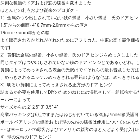
深刻な種類のドアおよび窓の蝶番を変えました
ほとんどの利点および従来のプロダクト
1）金属のつや出しされていない鉄の蝶番、小さい蝶番、氏のドア ヒン
1.5"からの側面- 4" 0.7mm-2.0mmからの厚さ
19mm-75mm年からの幅
よく販売されるかどれがそれのためにアフリカ人、中東の高く競争価
です|
2）黄銅は金属の蝶番、小さい蝶番、氏のドア ヒンジをめっきしました
同じタイプはつや出しされていない鉄のドア ヒンジとであるかどれ。
黄銅によってめっきされる表面の光沢はですそれらの最も普及した方法
、めっきされるニッケルめっきされる亜鉛のような他は、めっきされる
3）明るい黄銅によってめっきされる正方形のドア ヒンジ
詰まるか必要を使用してDIYのためのねじにの湿気そして一組抵抗するため
ーパーによって
サイズからの:2" 2.5" 3" 3.5" 4"
商業パッキングは6組ですまたはねじが付いている3組は/inner箱受諾
ボール ベアリングの蝶番および球の先端の蝶番は使用についてのあなたの高いr
~~はヨーロッパの顧客およびアメリカの顧客のほとんどよく受け入れ
4）球の先端のドア ヒンジ