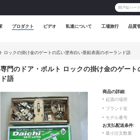
家
プロダクト
ビデオ
私達について
工場旅行
品質
ト ロックの掛け金のゲートの広い塗布白い亜鉛表面のポーランド語
専門のドア・ボルト ロックの掛け金のゲート
ド語
商品の詳細:
起源の場所:
ブランド名:
モデル番号:
お支払配送条件:
最小注文数量: