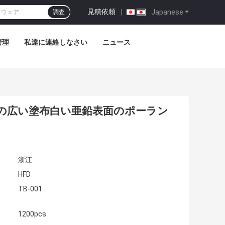
見積依頼
|
Japanese
調査
管理
私達に連絡しなさい
ニュース
の広い塗布白い亜鉛表面のポーラン
浙江
HFD
TB-001
1200pcs