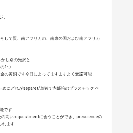
ジ、
格そして質、南アフリカの、南東の国および南アフリカ
しかし別の光沢と
の1つ…
金の黄銅です今日によってますますよく受諾可能…
にどれがseparet/単独で内部箱のプラスチック ペ
可能です
equestmentに会うことができ、prescienceの
られます