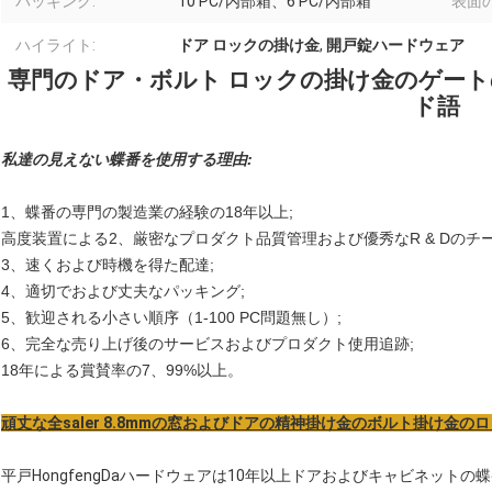
パッキング:
10 PC/内部箱、6 PC/内部箱
表面の
ハイライト:
ドア ロックの掛け金
,
開戸錠ハードウェア
専門のドア・ボルト ロックの掛け金のゲー
ド語
私達の見えない蝶番を使用する理由:
1、蝶番の専門の製造業の経験の18年以上;
高度装置による2、厳密なプロダクト品質管理および優秀なR & Dのチー
3、速くおよび時機を得た配達;
4、適切でおよび丈夫なパッキング;
5、歓迎される小さい順序（1-100 PC問題無し）;
6、完全な売り上げ後のサービスおよびプロダクト使用追跡;
18年による賞賛率の7、99%以上。
頑丈な全saler 8.8mmの窓およびドアの精神掛け金のボルト掛け金の
平戸HongfengDaハードウェアは10年以上ドアおよびキャビネットの