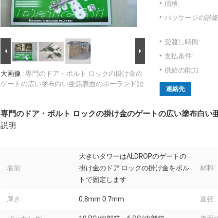
価格:
パッケージの詳細
受渡し時間:
支払条件:
供給の能力:
大画像 :
専門のドア・ボルト ロックの掛け金の
ゲートの広い塗布白い亜鉛表面のポーランド語
連絡先
専門のドア・ボルト ロックの掛け金のゲートの広い塗布白い
説明
大きいタワーはALDROPのゲートの
名前:
掛け金のドア ロックの掛け金をボル
材料:
トで固定します
厚さ:
0.8mm 0.7mm
直径: