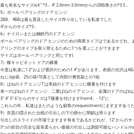
最も有名なサイズis4 " *3」4" 2.0mm-3.0mmからの2BB厚さの*3.5」
5）ボール ベアリングのドア ヒンジ
2BB、4BBは最も普及したサイズ作り出している私達でした
4"からのサイズ*3」
6）ナイロンまたは鋼鉄円のドア ヒンジ
ボール ベアリングのドア ヒンジのための商業タイプはであるかどれ、
アリングのタイプを取り替えるために1つを選ぶことができます
サイズはボール ベアリングと同じです|
7）蝶キャビネット ドアの蝶番
今度は私達に1.2"および選択のための1.4"があります。表面の光沢はAB/AC
ねじ/pp袋、25の袋/写真として内部の勇気箱との1組
8）ばねのドア ヒンジTは革紐のドア ヒンジに蝶番を付けます
単一のばねのドア ヒンジ、二重ばねのドア ヒンジ、金属のドアのばね
3" 4" 5" 6"からのサイズはT蝶番を付けますfrom4」- 12"に
これらの年、私達はまたのような顧客のrequestmentにますます
9）良質の隠された台紙の引出しの下の静かに閉鎖は滑ります
引出しのスライドの市場でますます有名であるかどれが、12"からのサイズ
3つの折目の完全な延長柔らかい最後の引出しは調節可能なハンドル/na