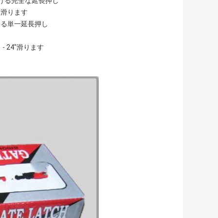
ける完全な延長押し
と滑ります
ける単一延長押し
 24"滑ります