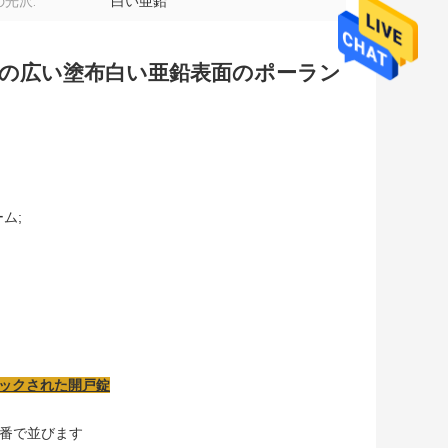
光沢:
白い亜鉛
トの広い塗布白い亜鉛表面のポーラン
ム;
ロックされた開戸錠
蝶番で並びます