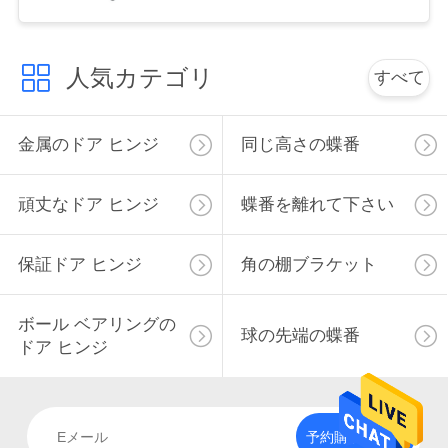
絡
し
人気カテゴリ
すべて
な
さ
金属のドア ヒンジ
同じ高さの蝶番
い
頑丈なドア ヒンジ
蝶番を離れて下さい
ニ
保証ドア ヒンジ
角の棚ブラケット
ュ
ボール ベアリングの
ー
球の先端の蝶番
ドア ヒンジ
ス
地
予約購読して下