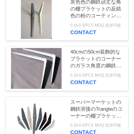
旅
灰色色の鋼鉄頑丈な角
の棚ブラケットの反錆
行
色の粉のコーティング
サポート
0.16-0.5/PCS MOQ:交渉可能
CONTACT
品
質
40cmの50cm装飾的な
管
ブラケットのコーナー
のガラス角度の鋼鉄ブ
理
ラケット
0.16-0.5/PCS MOQ:交渉可能
CONTACT
私
スーパーマーケットの
達
鋼鉄溶接のTrangleのコ
に
ーナーの棚ブラケット
0.7mm - 1.2mmの厚さ
0.16-0.5/PCS MOQ:交渉可能
連
CONTACT