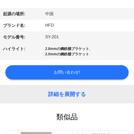
デ
オ
起源の場所:
中国
HFD
ブランド名:
私
SY-201
モデル番号:
達
,
ハイライト:
2.8mmの鋼鉄棚ブラケット
に
2.0mmの鋼鉄棚ブラケット
つ
お問い合わせ!
い
て
詳細を展開する
工
類似品
場