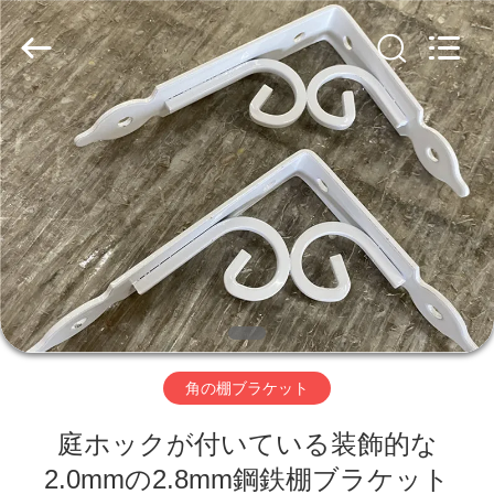
Copyright
©
2018
-
2026
PingHu
HongFengDa
Hardware
Factory.
家
All
Rights
Reserved.
プ
ロ
ダ
ク
ト
角の棚ブラケット
庭ホックが付いている装飾的な
ビ
2.0mmの2.8mm鋼鉄棚ブラケット