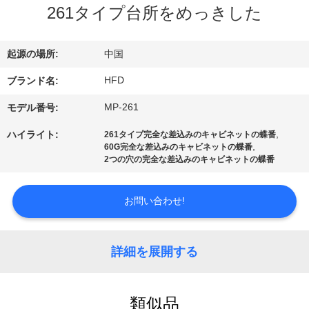
デ
261タイプ台所をめっきした
オ
起源の場所:
中国
私
HFD
ブランド名:
達
MP-261
モデル番号:
に
,
ハイライト:
261タイプ完全な差込みのキャビネットの蝶番
,
60G完全な差込みのキャビネットの蝶番
つ
2つの穴の完全な差込みのキャビネットの蝶番
い
お問い合わせ!
て
詳細を展開する
工
場
類似品