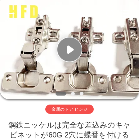
Copyright
©
2018
-
2026
PingHu
HongFengDa
Hardware
Factory.
家
All
Rights
Reserved.
プ
ロ
ダ
ク
ト
金属のドア ヒンジ
鋼鉄ニッケルは完全な差込みのキャ
ビ
ビネットが60G 2穴に蝶番を付ける