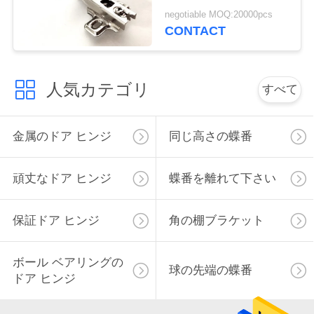
た
絡
negotiable MOQ:20000pcs
CONTACT
し
な
人気カテゴリ
すべて
さ
い
金属のドア ヒンジ
同じ高さの蝶番
ニ
頑丈なドア ヒンジ
蝶番を離れて下さい
ュ
保証ドア ヒンジ
角の棚ブラケット
ー
ス
ボール ベアリングの
球の先端の蝶番
ドア ヒンジ
地