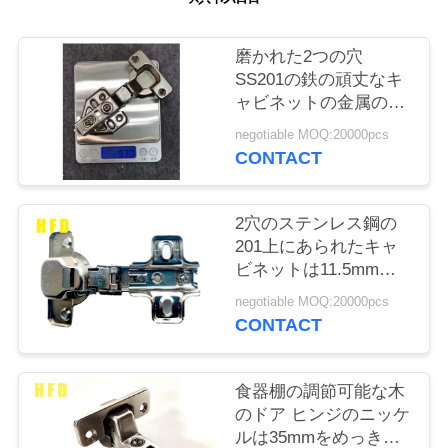
旅
行
磨かれた2つの穴
SS201の鉄の頑丈なキ
ャビネットの金属のド
品
ア ヒンジ
negotiable MOQ:20000pcs
質
CONTACT
管
2穴のステンレス鋼の
理
201上にあられたキャ
ビネットは11.5mmの
深さに蝶番を付ける
negotiable MOQ:20000pcs
私
CONTACT
達
に
食器棚の調節可能な木
のドア ヒンジのニッケ
連
ルは35mmをめっきし