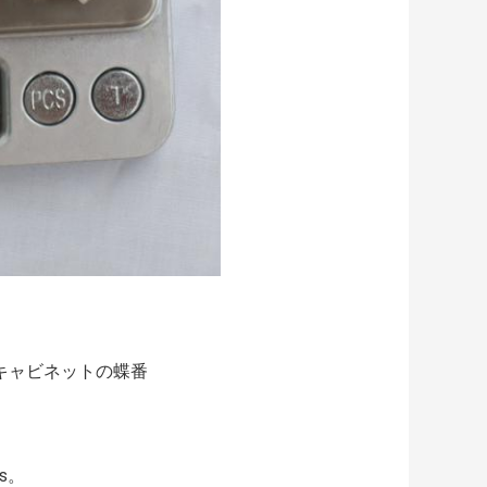
るキャビネットの蝶番
s。