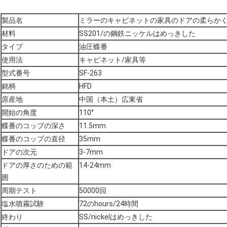
製品名
ミラーのキャビネットの家具のドアの柔らか
材料
SS201/の鋼鉄ニッケルはめっきした
タイプ
油圧蝶番
使用法
キャビネット/家具等
型式番号
SF-263
銘柄
HFD
原産地
中国（本土）広東省
開始の角度
110°
蝶番のコップの深さ
11.5mm
蝶番のコップの直径
35mm
ドアの次元
3-7mm
ドアの厚さのための範
14-24mm
囲
周期テスト
50000回
塩水噴霧試験
72のhours/24時間
終わり
SS/nickelはめっきした