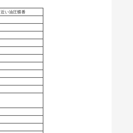
く近い油圧蝶番