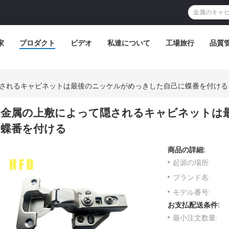
家
プロダクト
ビデオ
私達について
工場旅行
品質
されるキャビネットは最後のニッケルがめっきした自己に蝶番を付ける
金属の上敷によって隠されるキャビネットは
蝶番を付ける
商品の詳細:
起源の場所:
ブランド名:
モデル番号:
お支払配送条件:
最小注文数量: