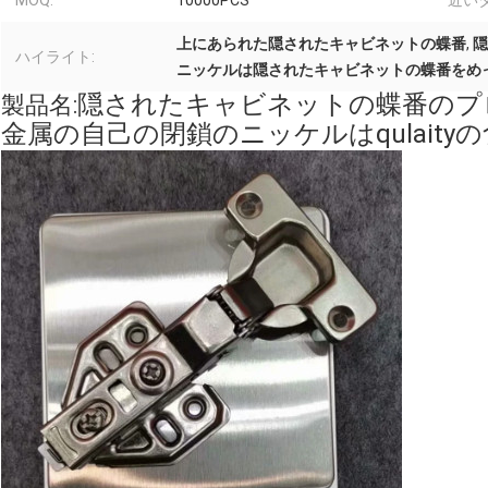
MOQ:
10000PCS
近いタ
上にあられた隠されたキャビネットの蝶番
,
隠
ハイライト:
ニッケルは隠されたキャビネットの蝶番をめ
隠されたキャビネットの蝶番のプ
製品名:
金属の自己の閉鎖のニッケルはqulait