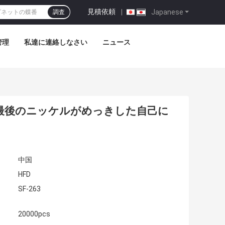
見積依頼
|
Japanese
調査
管理
私達に連絡しなさい
ニュース
最後のニッケルがめっきした自己に
中国
HFD
SF-263
20000pcs