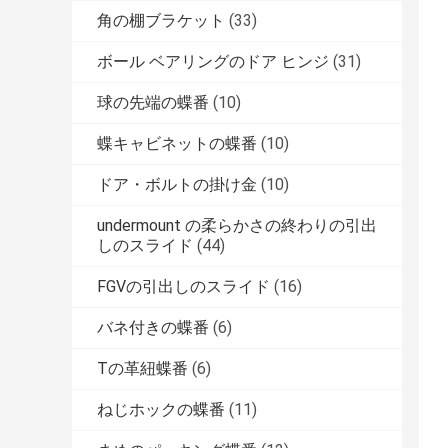
角の棚ブラケット
(33)
ボール ベアリングのドア ヒンジ
(31)
球の先端の蝶番
(10)
蝶キャビネットの蝶番
(10)
ドア・ボルトの掛け金
(10)
undermount の柔らかさの終わりの引出
しのスライド
(44)
FGVの引出しのスライド
(16)
バネ付きの蝶番
(6)
Tの革紐蝶番
(6)
ねじホックの蝶番
(11)