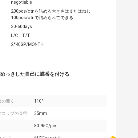
negotiable
:
200pcs/ctnを詰める大きさはまたはねじ
100pcs/ctnで詰められてできる
30-60days
L/C、T/T
2*40GP/MONTH
がめっきした自己に蝶番を付ける
はの開く:
110°
のコップの直径:
35mm
80-95G/pcs