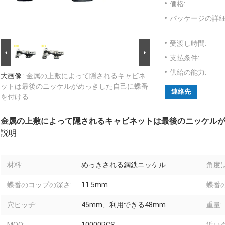
価格:
パッケージの詳細
受渡し時間:
支払条件:
供給の能力:
大画像 :
金属の上敷によって隠されるキャビネ
ットは最後のニッケルがめっきした自己に蝶番
連絡先
を付ける
金属の上敷によって隠されるキャビネットは最後のニッケル
説明
材料:
めっきされる鋼鉄ニッケル
角度
蝶番のコップの深さ:
11.5mm
蝶番
穴ピッチ:
45mm、利用できる48mm
重量: