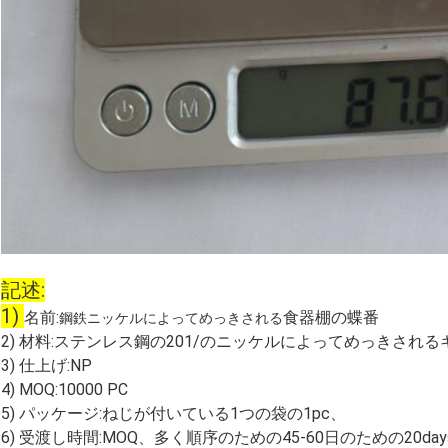
記述:
1)
名前:
食器棚の蝶番
鋼鉄ニッケルによってめっきされる
2) 材料:ステンレス鋼の201/のニッケルによってめっきされ
3) 仕上げ:NP
4) MOQ:10000 PC
5) パッケージ:ねじが付いている1つの袋の1pc、
6) 受渡し時間:MOQ、多く順序のための45-60日のための20day