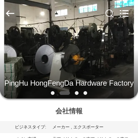
Copyright
©
2018
-
2026
PingHu
HongFengDa
Hardware
Factory.
家
All
Rights
Reserved.
プ
ロ
ダ
PingHu HongFengDa Hardware Factory
ク
ト
会社情報
ビ
ビジネスタイプ:
メーカー , エクスポーター