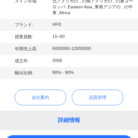
デ
メイン市場:
北アメリカの , の南アメリカの , の東ヨー
ロッパ ,Eastern Asia, 東南アジアの , の中
オ
東 ,Africa
HFD
ブランド:
私
15~50
授業員数:
達
6000000-12000000
年間売上高:
に
2006
成立年:
つ
80% - 90%
輸出比例:
い
て
会社案内
品質管理
工
詳細情報
場