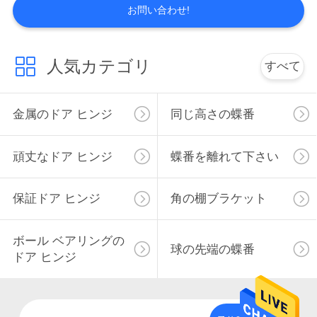
旅
お問い合わせ!
行
人気カテゴリ
すべて
品
質
金属のドア ヒンジ
同じ高さの蝶番
管
頑丈なドア ヒンジ
蝶番を離れて下さい
理
保証ドア ヒンジ
角の棚ブラケット
私
ボール ベアリングの
達
球の先端の蝶番
ドア ヒンジ
に
連